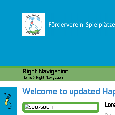
Right Navigation
Home
>
Right Navigation
Welcome to updated Ha
Lor
Duis 