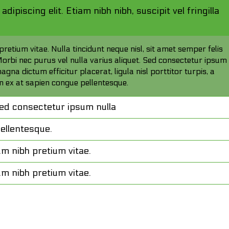
ipiscing elit. Etiam nibh nibh, suscipit vel fringilla
retium vitae. Nulla tincidunt neque nisl, sit amet semper felis
Morbi nec purus vel nulla varius aliquet. Sed consectetur ipsum 
agna dictum efficitur placerat, ligula nisl porttitor turpis, a
in ex at sapien congue pellentesque.
sed consectetur ipsum nulla
pellentesque.
um nibh pretium vitae.
um nibh pretium vitae.