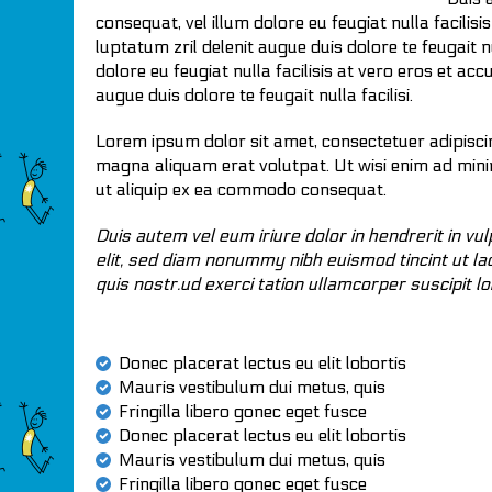
consequat, vel illum dolore eu feugiat nulla facilis
luptatum zril delenit augue duis dolore te feugait nu
dolore eu feugiat nulla facilisis at vero eros et ac
augue duis dolore te feugait nulla facilisi.
Lorem ipsum dolor sit amet, consectetuer adipisci
magna aliquam erat volutpat. Ut wisi enim ad minim
ut aliquip ex ea commodo consequat.
Duis autem vel eum iriure dolor in hendrerit in vu
elit, sed diam nonummy nibh euismod tincint ut la
quis nostr.ud exerci tation ullamcorper suscipit l
Donec placerat lectus eu elit lobortis
Mauris vestibulum dui metus, quis
Fringilla libero gonec eget fusce
Donec placerat lectus eu elit lobortis
Mauris vestibulum dui metus, quis
Fringilla libero gonec eget fusce