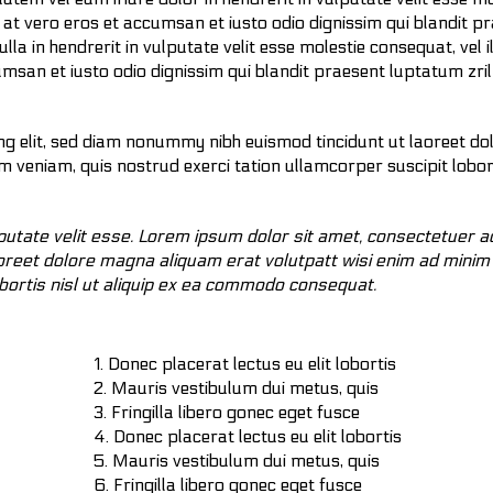
is at vero eros et accumsan et iusto odio dignissim qui blandit p
lla in hendrerit in vulputate velit esse molestie consequat, vel 
cumsan et iusto odio dignissim qui blandit praesent luptatum zril
ng elit, sed diam nonummy nibh euismod tincidunt ut laoreet do
 veniam, quis nostrud exerci tation ullamcorper suscipit lobort
lputate velit esse. Lorem ipsum dolor sit amet, consectetuer ad
oreet dolore magna aliquam erat volutpatt wisi enim ad minim 
obortis nisl ut aliquip ex ea commodo consequat.
Donec placerat lectus eu elit lobortis
Mauris vestibulum dui metus, quis
Fringilla libero gonec eget fusce
Donec placerat lectus eu elit lobortis
Mauris vestibulum dui metus, quis
Fringilla libero gonec eget fusce