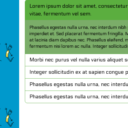
Lorem ipsum dolor sit amet, consectetur ad
vitae, fermentum vel sem.
Phasellus egestas nulla urna, nec interdum nibh p
imperdiet et. Sed placerat fermentum fringilla. 
at lacinia diam dapibus nec. Phasellus eleifend, m
fermentum nisi lorem ac nulla. Integer sollicitud
Morbi nec purus vel nulla varius aliquet 
Integer sollicitudin ex at sapien congue 
Phasellus egestas nulla urna, nec interd
Phasellus egestas nulla urna, nec interd