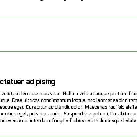
ctetuer adipising
 volutpat leo maximus vitae. Nulla a velit ut augue pretium fring
urus. Cras ultrices condimentum lectus, nec laoreet sapien tem
esque eget. Curabitur ac blandit dolor. Maecenas facilisis eleif
faucibus eget, pulvinar a odio. Suspendisse potenti. Curabitur a
ricies ac ante interdum, fringilla finibus est. Pellentesque habit