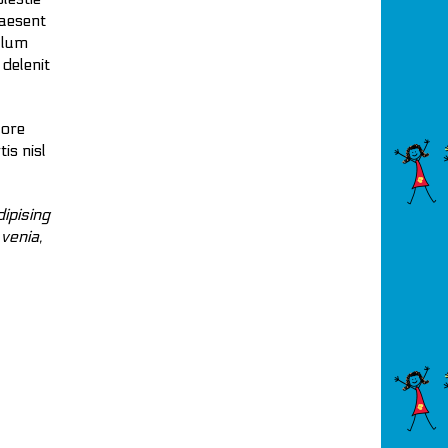
raesent
illum
 delenit
lore
is nisl
ipising
venia,