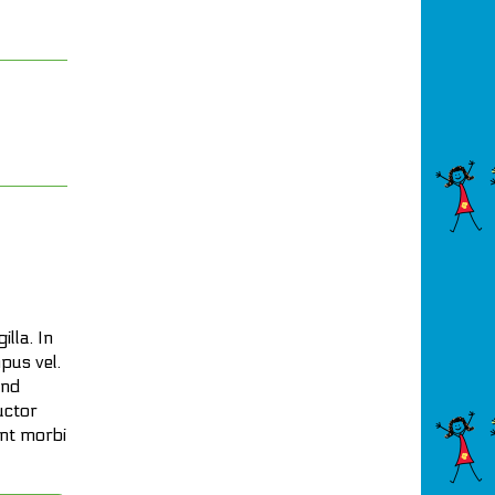
illa. In
pus vel.
end
uctor
ant morbi