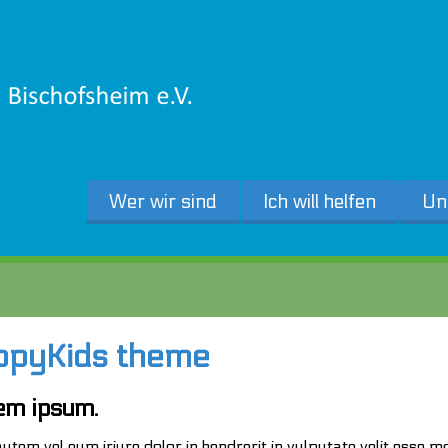
Wer wir sind
Ich will helfen
Un
ppyKids theme
em ipsum.
autem vel eum iriure dolor in hendrerit in vulputate velit esse mo