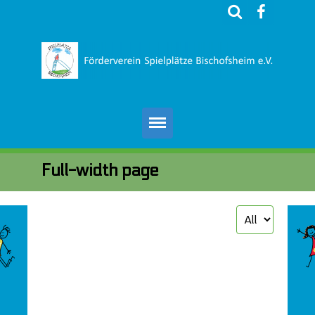
Wer wir sind
Full-width page
Ich will helfen
Unterstützer
Presse
Impressum