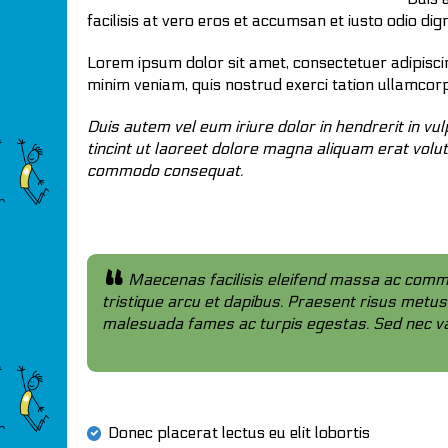
facilisis at vero eros et accumsan et iusto odio dig
Lorem ipsum dolor sit amet, consectetuer adipisci
minim veniam, quis nostrud exerci tation ullamcorp
Duis autem vel eum iriure dolor in hendrerit in v
tincint ut laoreet dolore magna aliquam erat volutp
commodo consequat.
Maecenas facilisis eleifend massa ac commodo
tristique arcu et dapibus. Praesent risus metus, 
malesuada fames ac turpis egestas. Sed nec v
Donec placerat lectus eu elit lobortis