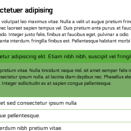
ctetuer adipising
u volutpat leo maximus vitae. Nulla a velit ut augue pretium frin
ec laoreet sapien tempus vel. Duis pretium ante purus, et fauc
. Integer justo felis, finibus at faucibus eget, pulvinar a odio
 ante interdum, fringilla finibus est. Pellentesque habitant mor
ur adipiscing elit. Etiam nibh nibh, suscipit vel fring
retium vitae. Nulla tincidunt neque nisl, sit amet semper felis 
sectetur ipsum nulla, at lacinia diam dapibus nec. Phasellus elei
. Integer sollicitudin ex at sapien congue pellentesque.
quet sed consectetur ipsum nulla
gue pellentesque.
terdum nibh pretium vitae.