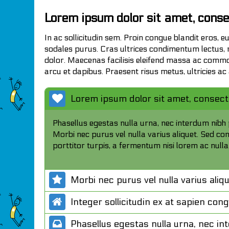
Lorem ipsum dolor sit amet, conse
In ac sollicitudin sem. Proin congue blandit eros, e
sodales purus. Cras ultrices condimentum lectus, n
dolor. Maecenas facilisis eleifend massa ac commodo
arcu et dapibus. Praesent risus metus, ultricies ac
Lorem ipsum dolor sit amet, consectet
Phasellus egestas nulla urna, nec interdum nibh p
Morbi nec purus vel nulla varius aliquet. Sed con
porttitor turpis, a fermentum nisi lorem ac nulla
Morbi nec purus vel nulla varius ali
Integer sollicitudin ex at sapien con
Phasellus egestas nulla urna, nec in