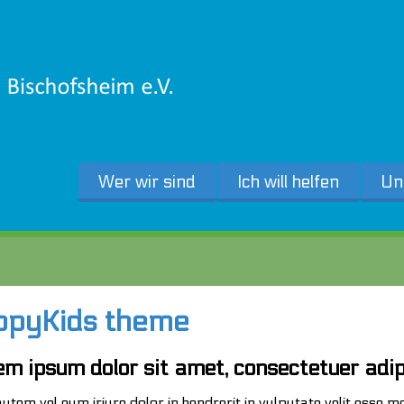
Wer wir sind
Ich will helfen
Un
ppyKids theme
em ipsum dolor sit amet, consectetuer adip
autem vel eum iriure dolor in hendrerit in vulputate velit esse mo