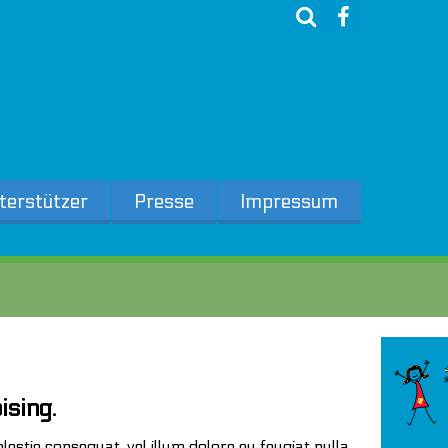
terstützer
Presse
Impressum
ising.
lestie consequat, vel illum dolore eu feugiat nulla