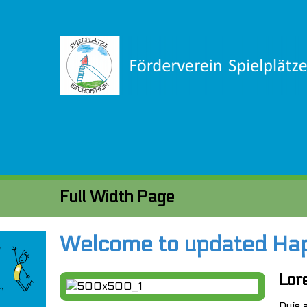
Full Width Page
Welcome to updated Ha
Lor
Duis 