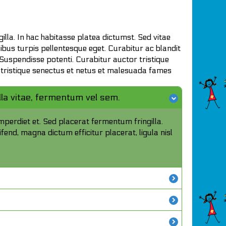
gilla. In hac habitasse platea dictumst. Sed vitae
ibus turpis pellentesque eget. Curabitur ac blandit
. Suspendisse potenti. Curabitur auctor tristique
bi tristique senectus et netus et malesuada fames
illa vitae, fermentum vel sem.
imperdiet et. Sed placerat fermentum fringilla.
fend, magna dictum efficitur placerat, ligula nisl