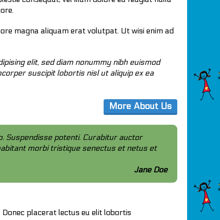
lore.
lore magna aliquam erat volutpat. Ut wisi enim ad
adipising elit, sed diam nonummy nibh euismod
orper suscipit lobortis nisl ut aliquip ex ea
More About Us
io. Suspendisse potenti. Curabitur auctor
 habitant morbi tristique senectus et netus et
Jane Doe
Donec placerat lectus eu elit lobortis