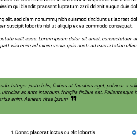
nissim qui blandit praesent luptatum zzril delenit augue duis do
ng elit, sed diam nonummy nibh euismod tincidunt ut laoreet do
er suscipit lobortis nisl ut aliquip ex ea commodo consequat.
ulputate velit esse. Lorem ipsum dolor sit amet, consectetuer 
att wisi enim ad minim venia, quis nostr.ud exerci tation ullamc
. Integer justo felis, finibus at faucibus eget, pulvinar a od
ultricies ac ante interdum, fringilla finibus est. Pellentesque
arius enim. Aenean vitae ipsum
Donec placerat lectus eu elit lobortis