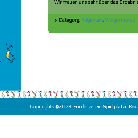
Wir freuen uns sehr über das Ergebnis
Category:
Allgemein
,
Wingertspfad
Copyrights @2023: Förderverein Spielplätze Bisc