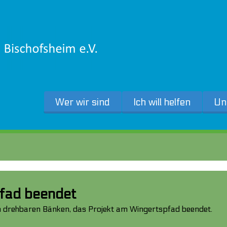
Wer wir sind
Ich will helfen
Un
pfad beendet
 drehbaren Bänken, das Projekt am Wingertspfad beendet.