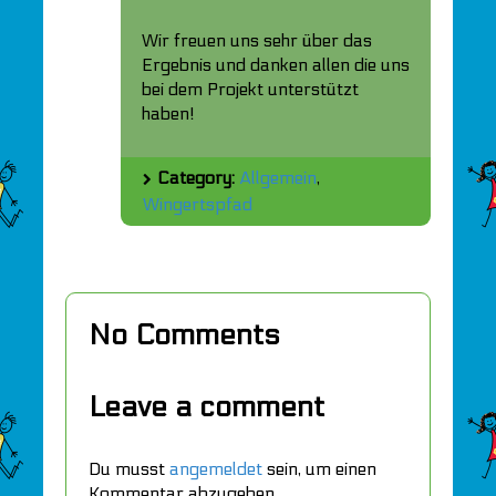
Wir freuen uns sehr über das
Ergebnis und danken allen die uns
bei dem Projekt unterstützt
haben!
Category:
Allgemein
,
Wingertspfad
No Comments
Leave a comment
Du musst
angemeldet
sein, um einen
Kommentar abzugeben.