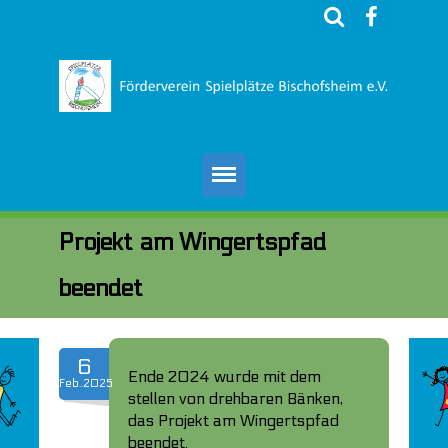
Wer wir sind
Projekt am Wingertspfad
Ich will helfen
beendet
Unterstützer
Presse
6
Ende 2024 wurde mit dem
Feb..2025
stellen von drehbaren Bänken,
Impressum
das Projekt am Wingertspfad
beendet.